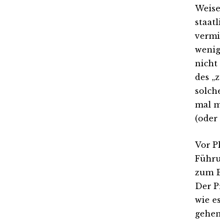
Weise
staatl
vermi
wenig
nicht
des „
solch
mal m
(oder
Vor P
Führu
zum Be
Der P
wie e
gehen