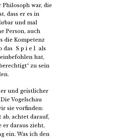
 Philosoph war, die
t, dass er es in
pürbar und mal
ne Person, auch
ss die Kompetenz
 das S p i e l als
neinbefohlen hat,
erechtigt“ zu sein
den.
er und geistlicher
 Die Vogelschau
ir sie vorfinden:
 ab, achtet darauf,
 er daraus zieht,
ng ein. Was ich den