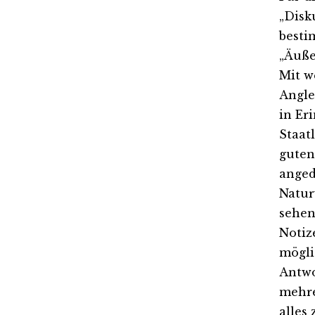
„Disk
besti
„Äuße
Mit w
Angle
in Er
Staat
guten
anged
Natur
sehen
Notiz
mögli
Antwo
mehre
alles