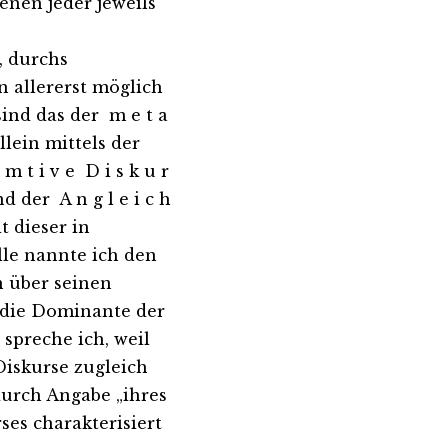
enen jeder jeweils
, durchs
allererst möglich
sind das der m e t a
allein mittels der
 t i v e D i s k u r
d der A n g l e i c h
t dieser in
elle nannte ich den
en über seinen
e die Dominante der
spreche ich, weil
 Diskurse zugleich
durch Angabe „ihres
ses charakterisiert