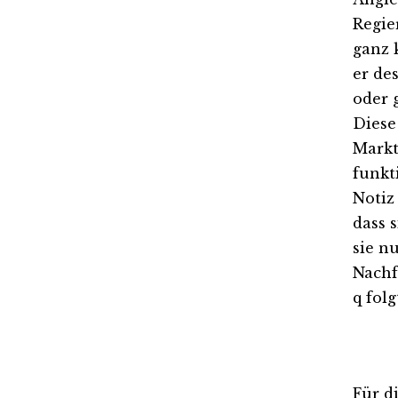
Regie
ganz 
er de
oder 
Diese
Markt
funkti
Notiz
dass s
sie n
Nachf
q fol
Für d