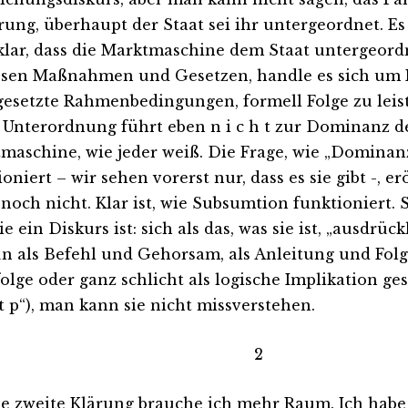
rung, überhaupt der Staat sei ihr untergeordnet. Es
klar, dass die Marktmaschine dem Staat untergeordne
ssen Maßnahmen und Gesetzen, handle es sich um 
gesetzte Rahmenbedingungen, formell Folge zu leist
 Unterordnung führt eben n i c h t zur Dominanz de
maschine, wie jeder weiß. Die Frage, wie „Domina
oniert – wir sehen vorerst nur, dass es sie gibt -, er
 noch nicht. Klar ist, wie Subsumtion funktioniert.
ie ein Diskurs ist: sich als das, was sie ist, „ausdrück
un als Befehl und Gehorsam, als Anleitung und Folge
olge oder ganz schlicht als logische Implikation ge
gt p“), man kann sie nicht missverstehen.
2
ie zweite Klärung brauche ich mehr Raum. Ich hab