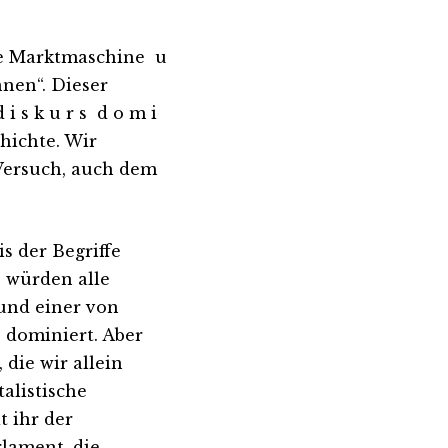
die Marktmaschine u
nnen“. Dieser
 i s k u r s d o m i
chichte. Wir
Versuch, auch dem
s der Begriffe
s würden alle
und einer von
 dominiert. Aber
die wir allein
alistische
t ihr der
rlament, die