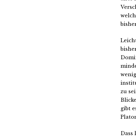
Versc
welch
bishe
Leich
bishe
Domin
minde
wenig
insti
zu se
Blick
gibt e
Plato
Dass 