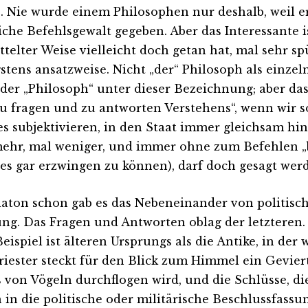
. Nie wurde einem Philosophen nur deshalb, weil er
iche Befehlsgewalt gegeben. Aber das Interessante is
ttelter Weise vielleicht doch getan hat, mal sehr s
stens ansatzweise. Nicht „der“ Philosoph als einzel
 der „Philosoph“ unter dieser Bezeichnung; aber da
zu fragen und zu antworten Verstehens“, wenn wir so
es subjektivieren, in den Staat immer gleichsam hi
ehr, mal weniger, und immer ohne zum Befehlen „b
 es gar erzwingen zu können), darf doch gesagt wer
laton schon gab es das Nebeneinander von politisch
ng. Das Fragen und Antworten oblag der letzteren.
ispiel ist älteren Ursprungs als die Antike, in der w
riester steckt für den Blick zum Himmel ein Geviert
s von Vögeln durchflogen wird, und die Schlüsse, die
 in die politische oder militärische Beschlussfassu