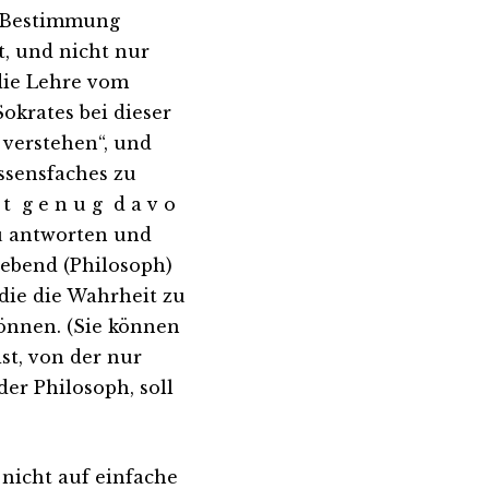
se Bestimmung
, und nicht nur
 die Lehre vom
okrates bei dieser
 verstehen“, und
issensfaches zu
t g e n u g d a v o
zu antworten und
iebend (Philosoph)
die die Wahrheit zu
können. (Sie können
ist, von der nur
 der Philosoph, soll
 nicht auf einfache