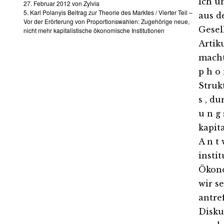
Ich u
27. Februar 2012
von
Zylvia
5. Karl Polanyis Beitrag zur Theorie des Marktes
/
Vierter Teil –
aus d
Vor der Erörterung von Proportionswahlen: Zugehörige neue,
Gesel
nicht mehr kapitalistische ökonomische Institutionen
Artik
macht
p h o 
Strukt
s , du
u n g
kapit
A n t 
insti
Ökono
wir s
antre
Disku