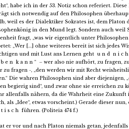
eht“, habe ich in der 53. Notiz schon referiert. Die
rägt sich notwendig auf den Philosophen überhaupt
lb, weil es der Dialektiker Sokrates ist, dem Platon
sophenkönig in den Mund legt. Sondern auch weil S
enheit fragt, „was wir eigentlich unter Philosophen
rtet: „Wer […] ohne weiteres bereit ist sich jedes W
htigen und mit Lust ans Lernen geht u n d n i c h 
 b e n k a n n “ – wer also nie aufhört, zu fragen, 
r zu fragen -, „den werden wir mit Recht weisheitsl
n.“ Die wahren Philosophen sind aber diejenigen, „
en begierig sind“, und zwar ohne sie erreichen zu 
ihr allenfalls nähern, da die Wahrheit eine Zukunft 
ch, als „Idee“, etwas vorscheint.) Gerade dieser nun,
i t i s c h führen. (Politeia 474 f.)
at er vor und nach Platon niemals getan, jedenfalls