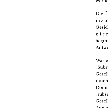
werde
Die Ü
m z u
Gesich
n i e
begin
Antwo
Was w
„Subs
Gesel
ihnen
Domin
„subs
Gesel
Angle