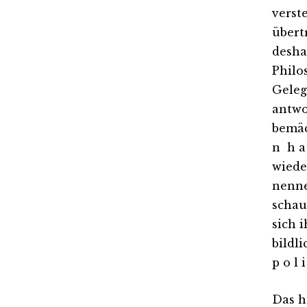
verst
übert
desha
Philo
Geleg
antwo
bemäc
n h a
wiede
nenne
schau
sich 
bildli
p o l 
Das h