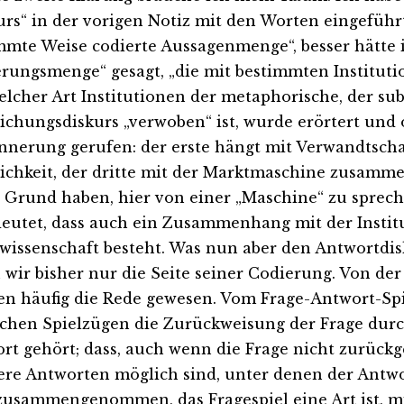
urs“ in der vorigen Notiz mit den Worten eingeführt,
mmte Weise codierte Aussagenmenge“, besser hätte 
rungsmenge“ gesagt, „die mit bestimmten Institutio
elcher Art Institutionen der metaphorische, der su
ichungsdiskurs „verwoben“ ist, wurde erörtert und
innerung gerufen: der erste hängt mit Verwandtschaf
lichkeit, der dritte mit der Marktmaschine zusamme
 Grund haben, hier von einer „Maschine“ zu spreche
eutet, dass auch ein Zusammenhang mit der Instit
wissenschaft besteht. Was nun aber den Antwortdis
 wir bisher nur die Seite seiner Codierung. Von der
en häufig die Rede gewesen. Vom Frage-Antwort-Spie
chen Spielzügen die Zurückweisung der Frage durch 
rt gehört; dass, auch wenn die Frage nicht zurückg
re Antworten möglich sind, unter denen der Antwo
 zusammengenommen, das Fragespiel eine Art ist, m