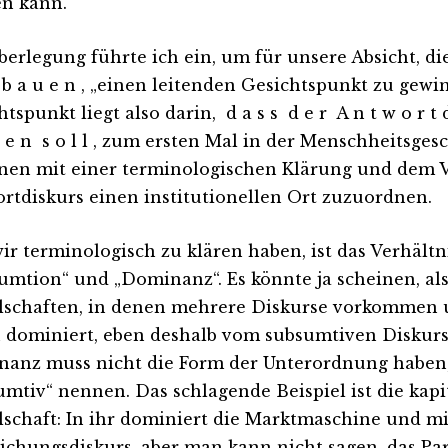
n kann.
berlegung führte ich ein, um für unsere Absicht, 
 b a u e n , „einen leitenden Gesichtspunkt zu gewi
tspunkt liegt also darin, d a s s d e r A n t w o r t d
 r e n s o l l , zum ersten Mal in der Menschheitsges
nen mit einer terminologischen Klärung und dem 
rtdiskurs einen institutionellen Ort zuzuordnen.
ir terminologisch zu klären haben, ist das Verhältni
umtion“ und „Dominanz“. Es könnte ja scheinen, al
lschaften, in denen mehrere Diskurse vorkommen 
 dominiert, eben deshalb vom subsumtiven Diskurs
anz muss nicht die Form der Unterordnung haben, 
umtiv“ nennen. Das schlagende Beispiel ist die kapit
lschaft: In ihr dominiert die Marktmaschine und mi
ichungsdiskurs, aber man kann nicht sagen, das Pa