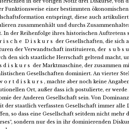
nterschied in der vorigen Notiz drei Diskurse, von d
er Funktionsweise einer bestimmten ökonomischen
lschaftsformation entspringt, diese auch artikuliert
ulieren zusammenhält und durchs Zusammenhalten 
. In der Reihenfolge ihres historischen Auftretens 
r i s c h e D i s k u r s der Gesellschaften, die sich 
uren der Verwandtschaft instituieren, der s u b s u m
rch den sich staatliche Herrschaft geltend macht, un
 s d i s k u r s der Marktmaschine, der zusammen mi
alistischen Gesellschaften dominiert. An vierter St
w o r t d i s k u r s , machte aber noch keine Angab
tutionellen Ort, außer dass ich postulierte, er werd
mie der Anderen Gesellschaft sein. Von Dominanz 
eit der staatlich verfassten Gesellschaft immer alle
ffen, so dass eine Gesellschaft seitdem nicht mehr 
rses“, sondern nur des in ihr dominierenden Diskur