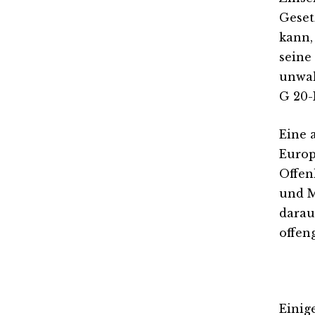
Geset
kann,
seine
unwah
G 20-
Eine 
Europ
Offen
und M
darau
offen
Einig