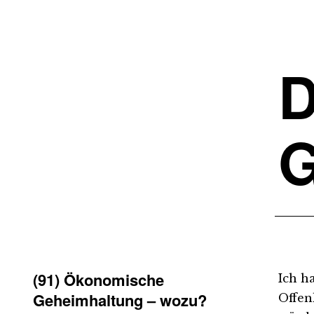
D
G
(91) Ökonomische
Ich h
Geheimhaltung – wozu?
Offen