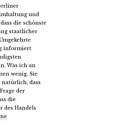
erliner
eimhaltung und
 dass die schönste
ung staatlicher
 Umgekehrte
g informiert
ndigsten
n. Was ich an
hnen wenig. Sie
 natürlich, dass
 Frage der
ss die
r des Handels
rne