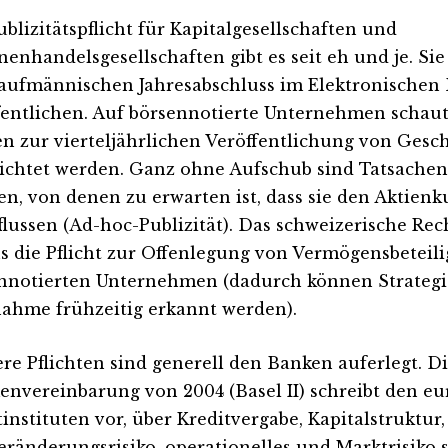
ublizitätspflicht für Kapitalgesellschaften und
nenhandelsgesellschaften gibt es seit eh und je. Sie 
aufmännischen Jahresabschluss im Elektronischen
fentlichen. Auf börsennotierte Unternehmen schaut
n zur vierteljährlichen Veröffentlichung von Gesc
lichtet werden. Ganz ohne Aufschub sind Tatsache
n, von denen zu erwarten ist, dass sie den Aktienk
flussen (Ad-hoc-Publizität). Das schweizerische Re
s die Pflicht zur Offenlegung von Vermögensbeteil
nnotierten Unternehmen (dadurch können Strategi
ahme frühzeitig erkannt werden).
ere Pflichten sind generell den Banken auferlegt. Di
nvereinbarung von 2004 (Basel II) schreibt den e
instituten vor, über Kreditvergabe, Kapitalstruktur, 
eränderungsrisiko, operationelles und Marktrisiko 