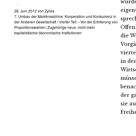
würde
eigen
28. Juni 2012
von
Zylvia
7. Umbau der Marktmaschine: Kooperation und Konkurrenz in
sprec
der Anderen Gesellschaft
/
Vierter Teil – Vor der Erörterung von
Offen
Proportionswahlen: Zugehörige neue, nicht mehr
kapitalistische ökonomische Institutionen
die W
Vorgä
viert
in de
Wirts
müsse
benac
der g
sie a
Freihe