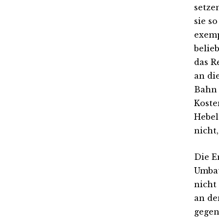
setze
sie s
exemp
belie
das R
an di
Bahn 
Koste
Hebel
nicht
Die E
Umbau
nicht
an de
gegen