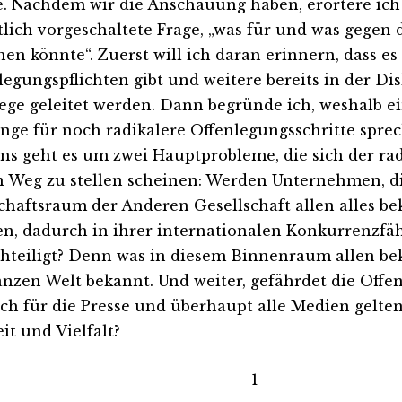
. Nachdem wir die Anschauung haben, erörtere ich j
tlich vorgeschaltete Frage, „was für und was gegen 
hen könnte“. Zuerst will ich daran erinnern, dass e
legungspflichten gibt und weitere bereits in der Dis
ege geleitet werden. Dann begründe ich, weshalb ei
nge für noch radikalere Offenlegungsschritte spre
ens geht es um zwei Hauptprobleme, die sich der ra
n Weg zu stellen scheinen: Werden Unternehmen, d
chaftsraum der Anderen Gesellschaft allen alles b
n, dadurch in ihrer internationalen Konkurrenzfäh
hteiligt? Denn was in diesem Binnenraum allen bek
anzen Welt bekannt. Und weiter, gefährdet die Offen
uch für die Presse und überhaupt alle Medien gelte
it und Vielfalt?
1