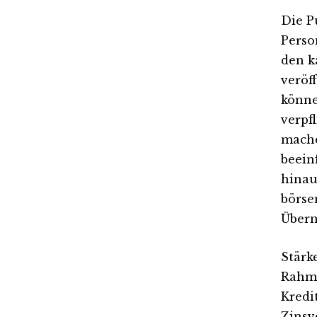
Die P
Perso
den k
veröf
könne
verpf
mache
beein
hinau
börse
Übern
Stärk
Rahme
Kredit
Zinsv