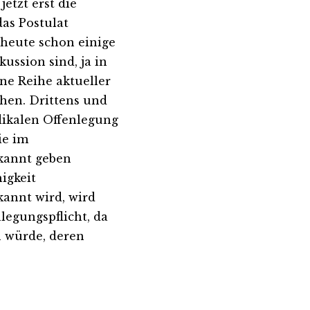
etzt erst die
das Postulat
s heute schon einige
kussion sind, ja in
ne Reihe aktueller
chen. Drittens und
dikalen Offenlegung
ie im
ekannt geben
igkeit
annt wird, wird
legungspflicht, da
n würde, deren