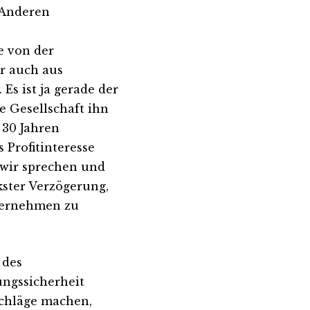
r Anderen
e von der
er auch aus
s ist ja gerade der
e Gesellschaft ihn
 30 Jahren
Profitinteresse
 wir sprechen und
kster Verzögerung,
ternehmen zu
 des
ungssicherheit
schläge machen,