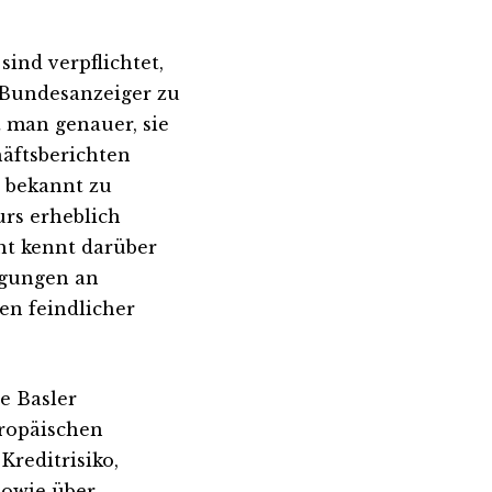
sind verpflichtet,
 Bundesanzeiger zu
 man genauer, sie
häftsberichten
n bekannt zu
urs erheblich
cht kennt darüber
igungen an
en feindlicher
e Basler
uropäischen
Kreditrisiko,
sowie über