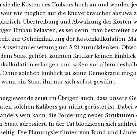
n sie die Kosten des Umbaus hoch an und werden je
o weit wie möglich auf die Endverbraucher abzuwälze
larisch. Übertreibung und Abwälzung der Kosten w
bigen Umbau belasten, es sei denn, man bestreitet
echt zur Geheimhaltung der Kostenkalkulation. Ma
e Auseinandersetzung um S 21 zurückdenken: Obwo
dem Staat gehört, konnten Kritiker keinen Einblick 
nkalkulation erlangen und saßen vor allem deshal
. Ohne solchen Einblick ist keine Demokratie mögli
, wenn ein Staat ihn nur sich selbst gewährt.
nergiewende zeigt im Übrigen auch, dass unsere Ges
ten solchen Kalibers gar nicht gerüstet ist. Dabei w
 anders sein kann, die Forderung neuer Strukturen
n Staat adressiert. In der Tat blockieren sich zahlr
seitig. Die Planungsleitlinien von Bund und Lände