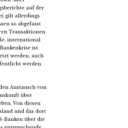
sberichte auf der
 gilt allerdings
ssen so abgefasst
eren Transaktionen
ße, international
 Bankenkrise ist
etzt werden, auch
ffentlicht werden
 den Austausch von
Auskunft über
eben. Von diesen
usland und das dort
S-Banken über die
as entsprechende