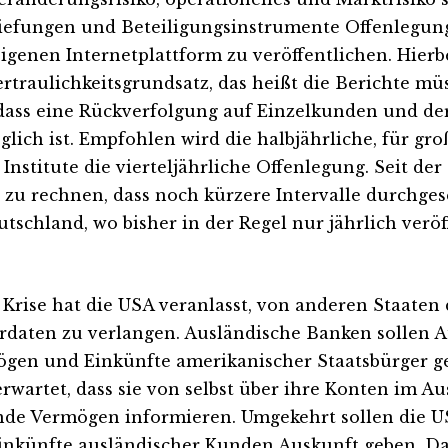
iefungen und Beteiligungsinstrumente Offenlegung
igenen Internetplattform zu veröffentlichen. Hierbei
ertraulichkeitsgrundsatz, das heißt die Berichte mü
 dass eine Rückverfolgung auf Einzelkunden und d
lich ist. Empfohlen wird die halbjährliche, für gro
 Institute die vierteljährliche Offenlegung. Seit der
 zu rechnen, dass noch kürzere Intervalle durchges
utschland, wo bisher in der Regel nur jährlich verö
 Krise hat die USA veranlasst, von anderen Staaten
rdaten zu verlangen. Ausländische Banken sollen 
gen und Einkünfte amerikanischer Staatsbürger g
erwartet, dass sie von selbst über ihre Konten im A
nde Vermögen informieren. Umgekehrt sollen die U
inkünfte ausländischer Kunden Auskunft geben. D