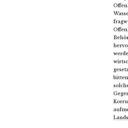
Offen
Wasse
fragw
Offen
Behör
hervo
werde
wirts
geset
bitte
solch
Gegen
Korru
aufme
Lands