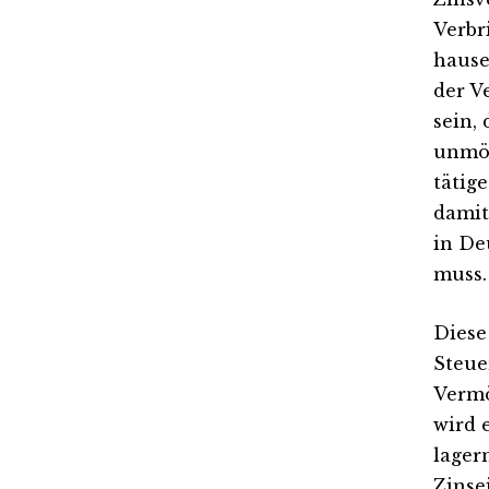
Verbr
hause
der V
sein,
unmög
tätige
damit
in De
muss.
Diese
Steue
Vermö
wird 
lager
Zinse