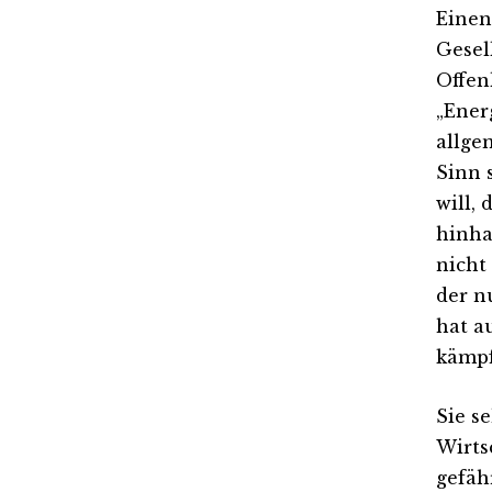
Einen
Gesel
Offen
„Ener
allge
Sinn 
will,
hinha
nicht
der n
hat a
kämpf
Sie s
Wirts
gefäh