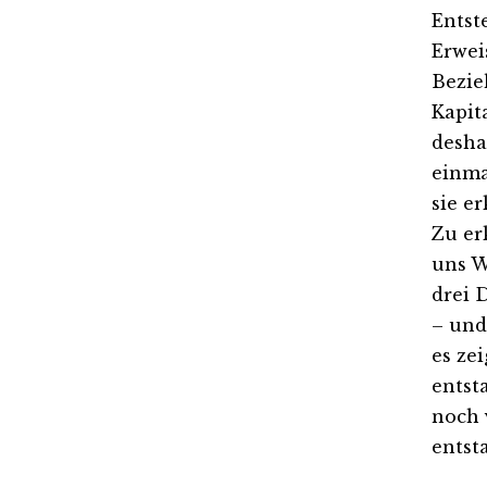
Entst
Erwei
Bezie
Kapit
desha
einma
sie e
Zu er
uns W
drei 
– und
es ze
entst
noch 
entst