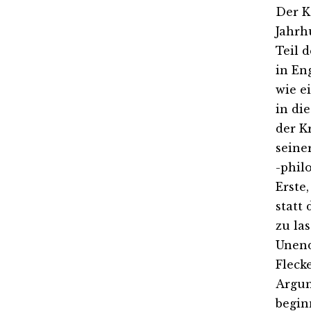
Der K
Jahrh
Teil 
in En
wie e
in di
der K
seine
-phil
Erste
statt
zu la
Unend
Fleck
Argum
begin