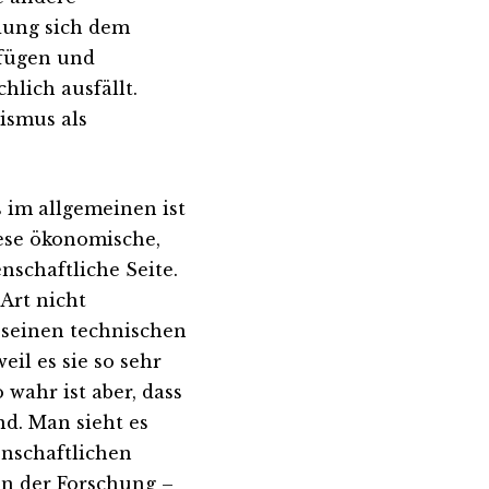
dung sich dem
 fügen und
lich ausfällt.
lismus als
s im allgemeinen ist
iese ökonomische,
schaftliche Seite.
 Art nicht
 seinen technischen
il es sie so sehr
 wahr ist aber, dass
d. Man sieht es
enschaftlichen
n der Forschung –