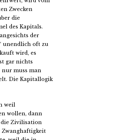
Mehrwert, wird vom
mten Zwecken
über die
el des Kapitals.
 angesichts der
‘ unendlich oft zu
kauft wird, es
t gar nichts
t, nur muss man
t. Die Kapitallogik
h weil
en wollen, dann
die Zivilisation
e Zwanghaftigkeit
e, weil die in