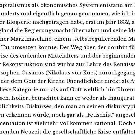
apitalismus als ökonomisches System entstand am 
underts und eigentlich genau genommen, wie ich i
der Blogserie nachgetragen habe, erst im Jahr 1832,
gland die Regierungsmacht übernahm und seine Id
iner Marktmaschine, einem „selbstregulierenden Mar
e Tat umsetzen konnte. Der Weg aber, der dorthin f
rise des endenden Mittelalters und der beginnende
r Rekonstruktion sind wir bis zur Lehre des Renai
osophen Cusanus (Nikolaus von Kues) zurückgegang
, der dem Gott der Kirche Unendlichkeit direkt als A
 diese Kategorie nur als auf Gott weltlich hinführe
ssen. Isoliert betrachtet kann er weder als Inaugurat
lichkeits-Diskurses, den man an seinen diskurstyp
en erkennen würde, noch gar als „Fetischist“ anges
entation ist vielmehr vollkommen rational. Doch w
nenden Neuzeit die gesellschaftliche Krise entfaltet