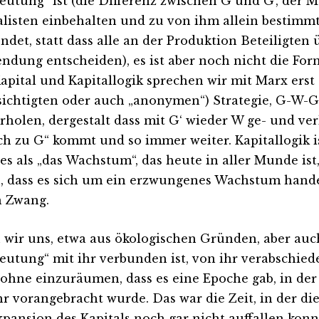
eutung“ ist (die Differenz zwischen G und G‘, der 
alisten einbehalten und zu von ihm allein bestim
ndet, statt dass alle an der Produktion Beteiligten 
ndung entscheiden), es ist aber noch nicht die Form
apital und Kapitallogik sprechen wir mit Marx erst
sichtigten oder auch „anonymen“) Strategie, G-W-G
rholen, dergestalt dass mit G‘ wieder W ge- und ver
ich zu G“ kommt und so immer weiter. Kapitallogik is
es als „das Wachstum“, das heute in aller Munde is
, dass es sich um ein erzwungenes Wachstum handel
in Zwang.
wir uns, etwa aus ökologischen Gründen, aber auc
eutung“ mit ihr verbunden ist, von ihr verabschied
 ohne einzuräumen, dass es eine Epoche gab, in der 
hr vorangebracht wurde. Das war die Zeit, in der di
xpansion des Kapitals noch gar nicht auffallen konnt