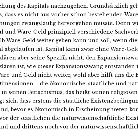
ehung des Kapitals nachzugehen. Grundsätzlich ge
s, dass es nicht aus vorher schon bestehenden War
hungen zwangsläufig hervorgehen musste. Denn wir
al und Ware-Geld prinzipiell verschiedene Sachverh
lb Ware-Geld weiter geben kann und soll, wenn die 
l abgelaufen ist. Kapital kann zwar ohne Ware-Geld
rklären aber seine Spezifik nicht, den Expansionszw
klären ist, wie dieser Expansionszwang entstanden i
are und Geld nicht weiter, wohl aber hilft uns die E
Dimensionen – die ökonomische, staatliche und nat
 in seinen Fetischismus, das heißt seinen religiöse
igt sich, dass erstens die staatliche Existenzbedingu
and, bevor es ökonomisch in Erscheinung treten kon
vor der staatlichen die naturwissenschaftliche Exi
and und drittens noch vor der naturwissenschaftlich