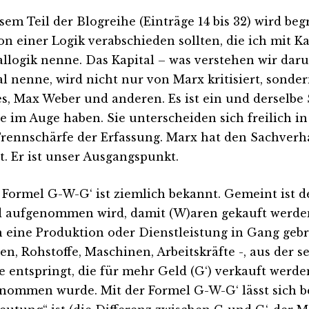
esem Teil der Blogreihe (Einträge 14 bis 32) wird be
on einer Logik verabschieden sollten, die ich mit K
allogik nenne. Das Kapital – was verstehen wir daru
al nenne, wird nicht nur von Marx kritisiert, sonder
s, Max Weber und anderen. Es ist ein und derselbe 
lle im Auge haben. Sie unterscheiden sich freilich i
rennschärfe der Erfassung. Marx hat den Sachverh
st. Er ist unser Ausgangspunkt.
 Formel G-W-G‘ ist ziemlich bekannt. Gemeint ist d
d aufgenommen wird, damit (W)aren gekauft werde
 eine Produktion oder Dienstleistung in Gang gebr
en, Rohstoffe, Maschinen, Arbeitskräfte -, aus der s
e entspringt, die für mehr Geld (G‘) verkauft werde
nommen wurde. Mit der Formel G-W-G‘ lässt sich be