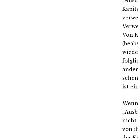
„Ausb
Kapit
verwe
Verwe
Von K
(beab
wiede
folgl
ander
sehen
ist e
Wenn 
„Ausb
nicht
von i
der E