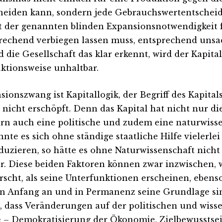
heiden kann, sondern jede Gebrauchswertentschei
t der genannten blinden Expansionsnotwendigkeit
rechend verbiegen lassen muss, entsprechend unsach
d die Gesellschaft das klar erkennt, wird der Kapita
ktionsweise unhaltbar.
sionszwang ist Kapitallogik, der Begriff des Kapital
 nicht erschöpft. Denn das Kapital hat nicht nur d
rn auch eine politische und zudem eine naturwissen
nte es sich ohne ständige staatliche Hilfe vielerlei
duzieren, so hätte es ohne Naturwissenschaft nicht
r. Diese beiden Faktoren können zwar inzwischen, we
rscht, als seine Unterfunktionen erscheinen, ebenso
on Anfang an und in Permanenz seine Grundlage sin
, dass Veränderungen auf der politischen und wiss
 – Demokratisierung der Ökonomie, Zielbewusstsei