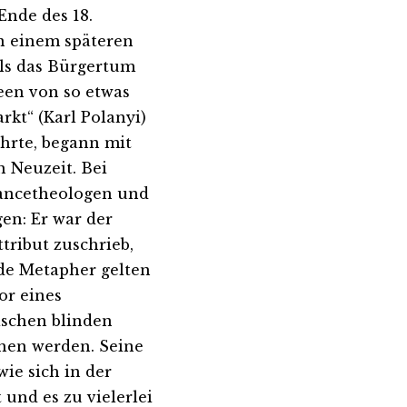
Ende des 18.
n einem späteren
 als das Bürgertum
een von so etwas
kt“ (Karl Polanyi)
ührte, begann mit
n Neuzeit. Bei
ssancetheologen und
en: Er war der
ttribut zuschrieb,
nde Metapher gelten
or eines
ischen blinden
ehen werden. Seine
ie sich in der
 und es zu vielerlei