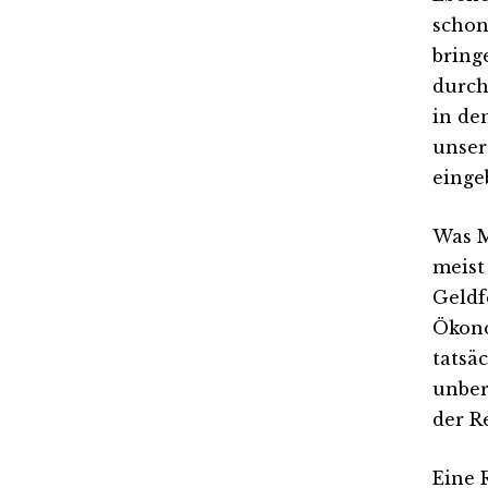
schon
bring
durch
in de
unser
einge
Was M
meist
Geldf
Ökono
tatsäc
unber
der R
Eine 