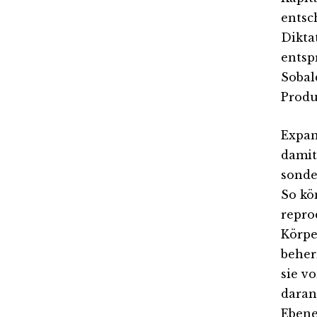
entsc
Dikta
entsp
Sobal
Produ
Expan
damit
sonde
So kön
repro
Körpe
beher
sie v
daran
Ebene