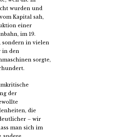
scht wurden und
vom Kapital sah,
ktion einer
enbahn, im 19.
, sondern in vielen
r in den
hmaschinen sorgte,
rhundert.
umkritische
ng der
ewollte
enheiten, die
utlicher – wir
dass man sich im
e andere