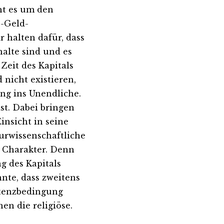
ht es um den
e-Geld-
 halten dafür, dass
alte sind und es
Zeit des Kapitals
 nicht existieren,
ang ins Unendliche.
st. Dabei bringen
insicht in seine
urwissenschaftliche
n Charakter. Denn
ng des Kapitals
nte, dass zweitens
stenzbedingung
en die religiöse.