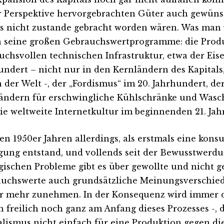
r Perspektive hervorgebrachten Güter auch gewün
s nicht zustande gebracht worden wären. Was man 
 seine großen Gebrauchswertprogramme: die Produ
uchsvollen technischen Infrastruktur, etwa der Eis
undert – nicht nur in den Kernländern des Kapitals
n der Welt -, der „Fordismus“ im 20. Jahrhundert, de
ändern für erschwingliche Kühlschränke und Wasc
ie weltweite Internetkultur im beginnenden 21. Jah
den 1950er Jahren allerdings, als erstmals eine kons
ung entstand, und vollends seit der Bewusstwerdu
gischen Probleme gibt es über gewollte und nicht g
uchswerte auch grundsätzliche Meinungsverschied
 mehr zunehmen. In der Konsequenz wird immer de
n freilich noch ganz am Anfang dieses Prozesses -, 
alismus nicht einfach für eine Produktion gegen di