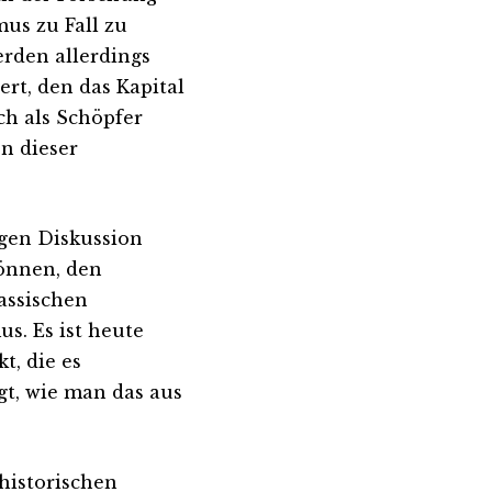
us zu Fall zu
rden allerdings
rt, den das Kapital
ch als Schöpfer
n dieser
igen Diskussion
können, den
assischen
s. Es ist heute
t, die es
t, wie man das aus
historischen