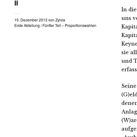
II
In di
uns v
15. Dezember 2013
von
Zylvia
Erste Abteilung
/
Fünfter Teil – Proportionswahlen
Kapit
Kapit
Keyne
sie a
und T
erfas
Seine
(G)el
denen
Anlag
(W)ar
aufge