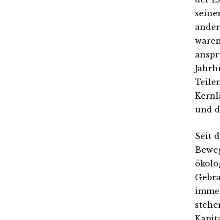
seine
ander
waren
anspr
Jahrh
Teile
Kernl
und d
Seit 
Beweg
ökolo
Gebra
immer
stehe
Kapit