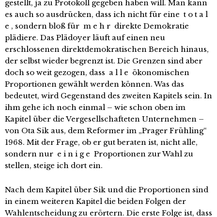
gestellt, ja zu Protokoll gegeben haben will. Man kann
es auch so ausdrücken, dass ich nicht für eine t o t a l
e , sondern bloß für m e h r direkte Demokratie
plädiere. Das Plädoyer läuft auf einen neu
erschlossenen direktdemokratischen Bereich hinaus,
der selbst wieder begrenzt ist. Die Grenzen sind aber
doch so weit gezogen, dass a l l e ökonomischen
Proportionen gewählt werden können. Was das
bedeutet, wird Gegenstand des zweiten Kapitels sein. In
ihm gehe ich noch einmal – wie schon oben im
Kapitel über die Vergesellschafteten Unternehmen –
von Ota Sik aus, dem Reformer im „Prager Frühling“
1968. Mit der Frage, ob er gut beraten ist, nicht alle,
sondern nur e i n i g e Proportionen zur Wahl zu
stellen, steige ich dort ein.
Nach dem Kapitel über Sik und die Proportionen sind
in einem weiteren Kapitel die beiden Folgen der
Wahlentscheidung zu erörtern. Die erste Folge ist, dass