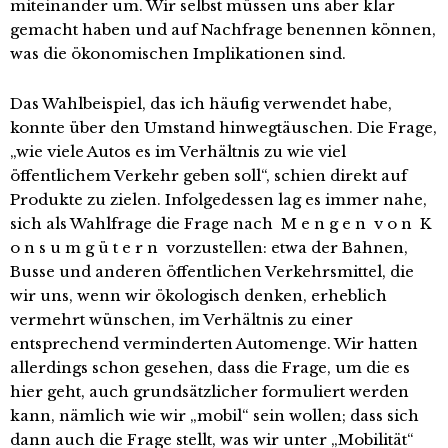
miteinander um. Wir selbst müssen uns aber klar
gemacht haben und auf Nachfrage benennen können,
was die ökonomischen Implikationen sind.
Das Wahlbeispiel, das ich häufig verwendet habe,
konnte über den Umstand hinwegtäuschen. Die Frage,
„wie viele Autos es im Verhältnis zu wie viel
öffentlichem Verkehr geben soll“, schien direkt auf
Produkte zu zielen. Infolgedessen lag es immer nahe,
sich als Wahlfrage die Frage nach M e n g e n v o n K
o n s u m g ü t e r n vorzustellen: etwa der Bahnen,
Busse und anderen öffentlichen Verkehrsmittel, die
wir uns, wenn wir ökologisch denken, erheblich
vermehrt wünschen, im Verhältnis zu einer
entsprechend verminderten Automenge. Wir hatten
allerdings schon gesehen, dass die Frage, um die es
hier geht, auch grundsätzlicher formuliert werden
kann, nämlich wie wir „mobil“ sein wollen; dass sich
dann auch die Frage stellt, was wir unter „Mobilität“