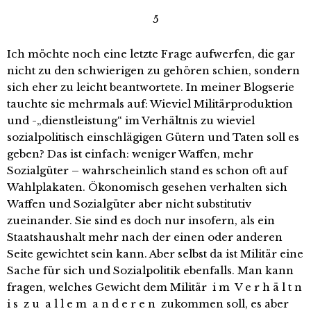
5
Ich möchte noch eine letzte Frage aufwerfen, die gar
nicht zu den schwierigen zu gehören schien, sondern
sich eher zu leicht beantwortete. In meiner Blogserie
tauchte sie mehrmals auf: Wieviel Militärproduktion
und -„dienstleistung“ im Verhältnis zu wieviel
sozialpolitisch einschlägigen Gütern und Taten soll es
geben? Das ist einfach: weniger Waffen, mehr
Sozialgüter – wahrscheinlich stand es schon oft auf
Wahlplakaten. Ökonomisch gesehen verhalten sich
Waffen und Sozialgüter aber nicht substitutiv
zueinander. Sie sind es doch nur insofern, als ein
Staatshaushalt mehr nach der einen oder anderen
Seite gewichtet sein kann. Aber selbst da ist Militär eine
Sache für sich und Sozialpolitik ebenfalls. Man kann
fragen, welches Gewicht dem Militär i m V e r h ä l t n
i s z u a l l e m a n d e r e n zukommen soll, es aber