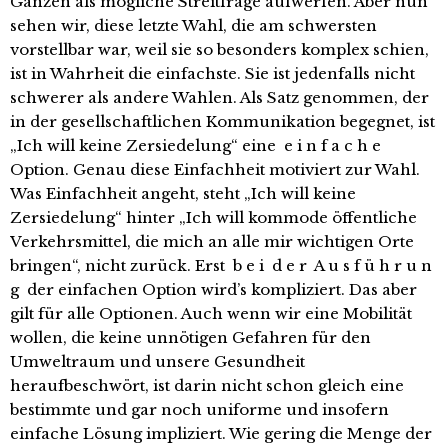
Ganzen als mögliche Streitfrage aufwerfen. Aber nun
sehen wir, diese letzte Wahl, die am schwersten
vorstellbar war, weil sie so besonders komplex schien,
ist in Wahrheit die einfachste. Sie ist jedenfalls nicht
schwerer als andere Wahlen. Als Satz genommen, der
in der gesellschaftlichen Kommunikation begegnet, ist
„Ich will keine Zersiedelung“ eine e i n f a c h e
Option. Genau diese Einfachheit motiviert zur Wahl.
Was Einfachheit angeht, steht „Ich will keine
Zersiedelung“ hinter „Ich will kommode öffentliche
Verkehrsmittel, die mich an alle mir wichtigen Orte
bringen“, nicht zurück. Erst b e i d e r A u s f ü h r u n
g der einfachen Option wird’s kompliziert. Das aber
gilt für alle Optionen. Auch wenn wir eine Mobilität
wollen, die keine unnötigen Gefahren für den
Umweltraum und unsere Gesundheit
heraufbeschwört, ist darin nicht schon gleich eine
bestimmte und gar noch uniforme und insofern
einfache Lösung impliziert. Wie gering die Menge der