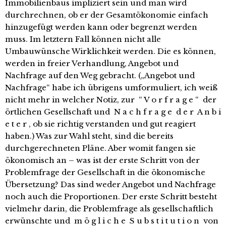
Immobilienbaus impliziert sein und man wird
durchrechnen, ob er der Gesamtökonomie einfach
hinzugefügt werden kann oder begrenzt werden
muss. Im letztern Fall können nicht alle
Umbauwünsche Wirklichkeit werden. Die es können,
werden in freier Verhandlung, Angebot und
Nachfrage auf den Weg gebracht. („Angebot und
Nachfrage“ habe ich übrigens umformuliert, ich weiß
nicht mehr in welcher Notiz, zur “ V o r f r a g e “ der
örtlichen Gesellschaft und N a c h f r a g e d e r A n b i
e t e r , ob sie richtig verstanden und gut reagiert
haben.) Was zur Wahl steht, sind die bereits
durchgerechneten Pläne. Aber womit fangen sie
ökonomisch an – was ist der erste Schritt von der
Problemfrage der Gesellschaft in die ökonomische
Übersetzung? Das sind weder Angebot und Nachfrage
noch auch die Proportionen. Der erste Schritt besteht
vielmehr darin, die Problemfrage als gesellschaftlich
erwünschte und m ö g l i c h e S u b s t i t u t i o n von