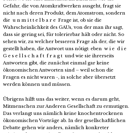
Gefahr, die von Atomkraftwerken ausgeht, fragt sie
nicht nach deren Produkt, dem Atomstrom, sondern
die u n m i t t e l b a r e Frage ist, ob sie die
Wahrscheinlichkeit des GAUs, von der man ihr sagt,
dass sie gering sei, für tolerierbar hält oder nicht. So
sehen wir, zu welcher besseren Frage als der, die wir
gestellt haben, die Antwort uns nötigt: eben w i e d i e
G e s e l l s c h a f t f r a g t und wie sie ihrerseits
Antworten gibt, die zunächst einmal gar keine
ökonomischen Antworten sind – weil schon die
Fragen es nicht waren -, in solche aber übersetzt
werden können und müssen.
Übrigens hilft uns das weiter, wenn es darum geht,
Mitmenschen zur Anderen Gesellschaft zu ermutigen.
Das verlangt uns nämlich keine knochentrockenen
ökonomischen Vorträge ab. In der gesellschaftlichen
Debatte gehen wir anders, nämlich konkreter