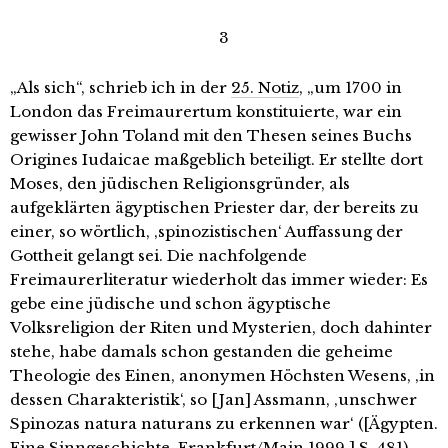
3
„Als sich“, schrieb ich in der
25. Notiz
, „um 1700 in
London das Freimaurertum konstituierte, war ein
gewisser John Toland mit den Thesen seines Buchs
Origines Iudaicae maßgeblich beteiligt. Er stellte dort
Moses, den jüdischen Religionsgründer, als
aufgeklärten ägyptischen Priester dar, der bereits zu
einer, so wörtlich, ‚spinozistischen‘ Auffassung der
Gottheit gelangt sei. Die nachfolgende
Freimaurerliteratur wiederholt das immer wieder: Es
gebe eine jüdische und schon ägyptische
Volksreligion der Riten und Mysterien, doch dahinter
stehe, habe damals schon gestanden die geheime
Theologie des Einen, anonymen Höchsten Wesens, ‚in
dessen Charakteristik‘, so [Jan] Assmann, ‚unschwer
Spinozas natura naturans zu erkennen war‘ ([Ägypten.
Eine Sinngeschichte, Frankfurt/Main 1999,] S. 481).