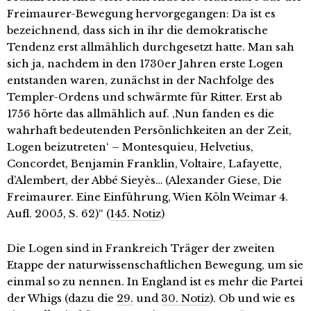
Freimaurer-Bewegung hervorgegangen: Da ist es
bezeichnend, dass sich in ihr die demokratische
Tendenz erst allmählich durchgesetzt hatte. Man sah
sich ja, nachdem in den 1730er Jahren erste Logen
entstanden waren, zunächst in der Nachfolge des
Templer-Ordens und schwärmte für Ritter. Erst ab
1756 hörte das allmählich auf. ‚Nun fanden es die
wahrhaft bedeutenden Persönlichkeiten an der Zeit,
Logen beizutreten‘ – Montesquieu, Helvetius,
Concordet, Benjamin Franklin, Voltaire, Lafayette,
d’Alembert, der Abbé Sieyès… (Alexander Giese, Die
Freimaurer. Eine Einführung, Wien Köln Weimar 4.
Aufl. 2005, S. 62)“ (
145. Notiz
)
Die Logen sind in Frankreich Träger der zweiten
Etappe der naturwissenschaftlichen Bewegung, um sie
einmal so zu nennen. In England ist es mehr die Partei
der Whigs (dazu die
29.
und
30. Notiz
). Ob und wie es