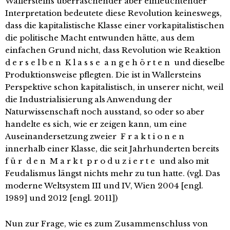
Wallersteins überraschender aber einleuchtender
Interpretation bedeutete diese Revolution keineswegs,
dass die kapitalistische Klasse einer vorkapitalistischen
die politische Macht entwunden hätte, aus dem
einfachen Grund nicht, dass Revolution wie Reaktion
d e r s e l b e n K l a s s e a n g e h ö r t e n und dieselbe
Produktionsweise pflegten. Die ist in Wallersteins
Perspektive schon kapitalistisch, in unserer nicht, weil
die Industrialisierung als Anwendung der
Naturwissenschaft noch ausstand, so oder so aber
handelte es sich, wie er zeigen kann, um eine
Auseinandersetzung zweier F r a k t i o n e n
innerhalb einer Klasse, die seit Jahrhunderten bereits
f ü r d e n M a r k t p r o d u z i e r t e und also mit
Feudalismus längst nichts mehr zu tun hatte. (vgl. Das
moderne Weltsystem III und IV, Wien 2004 [engl.
1989] und 2012 [engl. 2011])
Nun zur Frage, wie es zum Zusammenschluss von