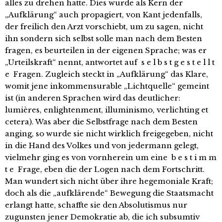
alles zu drehen hatte. Dies wurde als Kern der
„Aufklärung“ auch propagiert, von Kant jedenfalls,
der freilich den Arzt vorschiebt, um zu sagen, nicht
ihn sondern sich selbst solle man nach dem Besten
fragen, es beurteilen in der eigenen Sprache; was er
„Urteilskraft“ nennt, antwortet auf s e l b s t g e s t e l l t
e Fragen. Zugleich steckt in „Aufklärung“ das Klare,
womit jene inkommensurable „Lichtquelle“ gemeint
ist (in anderen Sprachen wird das deutlicher:
lumières, enlightenment, illuminismo, verlichting et
cetera). Was aber die Selbstfrage nach dem Besten
anging, so wurde sie nicht wirklich freigegeben, nicht
in die Hand des Volkes und von jedermann gelegt,
vielmehr ging es von vornherein um eine b e s t i m m
t e Frage, eben die der Logen nach dem Fortschritt.
Man wundert sich nicht über ihre hegemoniale Kraft;
doch als die „aufklärende“ Bewegung die Staatsmacht
erlangt hatte, schaffte sie den Absolutismus nur
zugunsten jener Demokratie ab, die ich subsumtiv