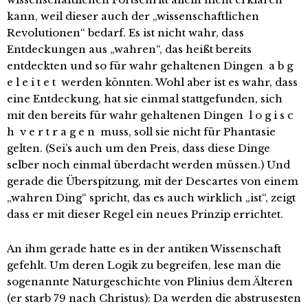
kann, weil dieser auch der „wissenschaftlichen
Revolutionen“ bedarf. Es ist nicht wahr, dass
Entdeckungen aus „wahren“, das heißt bereits
entdeckten und so für wahr gehaltenen Dingen a b g
e l e i t e t werden könnten. Wohl aber ist es wahr, dass
eine Entdeckung, hat sie einmal stattgefunden, sich
mit den bereits für wahr gehaltenen Dingen l o g i s c
h v e r t r a g e n muss, soll sie nicht für Phantasie
gelten. (Sei’s auch um den Preis, dass diese Dinge
selber noch einmal überdacht werden müssen.) Und
gerade die Überspitzung, mit der Descartes von einem
„wahren Ding“ spricht, das es auch wirklich „ist“, zeigt
dass er mit dieser Regel ein neues Prinzip errichtet.
An ihm gerade hatte es in der antiken Wissenschaft
gefehlt. Um deren Logik zu begreifen, lese man die
sogenannte Naturgeschichte von Plinius dem Älteren
(er starb 79 nach Christus): Da werden die abstrusesten