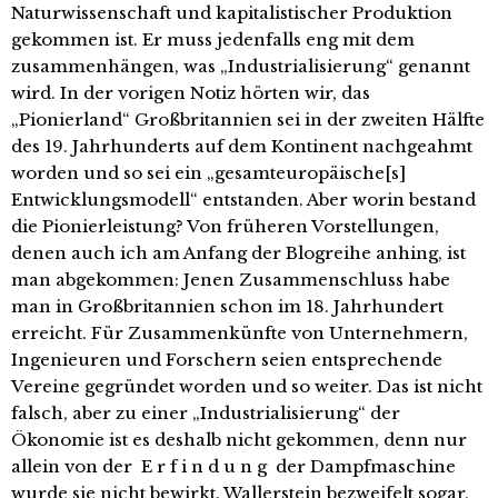
Naturwissenschaft und kapitalistischer Produktion
gekommen ist. Er muss jedenfalls eng mit dem
zusammenhängen, was „Industrialisierung“ genannt
wird. In der vorigen Notiz hörten wir, das
„Pionierland“ Großbritannien sei in der zweiten Hälfte
des 19. Jahrhunderts auf dem Kontinent nachgeahmt
worden und so sei ein „gesamteuropäische[s]
Entwicklungsmodell“ entstanden. Aber worin bestand
die Pionierleistung? Von früheren Vorstellungen,
denen auch ich am Anfang der Blogreihe anhing, ist
man abgekommen: Jenen Zusammenschluss habe
man in Großbritannien schon im 18. Jahrhundert
erreicht. Für Zusammenkünfte von Unternehmern,
Ingenieuren und Forschern seien entsprechende
Vereine gegründet worden und so weiter. Das ist nicht
falsch, aber zu einer „Industrialisierung“ der
Ökonomie ist es deshalb nicht gekommen, denn nur
allein von der E r f i n d u n g der Dampfmaschine
wurde sie nicht bewirkt. Wallerstein bezweifelt sogar,